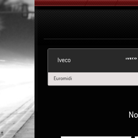
Iveco
Euromidi
No