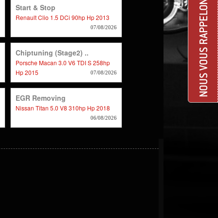
NOUS VOUS RAPPELONS
Start & Stop
Renault Clio 1.5 DCi 90hp Hp 2013
07/08/2026
Chiptuning (Stage2) ..
Porsche Macan 3.0 V6 TDI S 258hp
Hp 2015
07/08/2026
EGR Removing
Nissan Titan 5.0 V8 310hp Hp 2018
06/08/2026