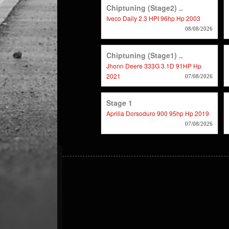
Chiptuning (Stage2) ..
Iveco Daily 2.3 HPI 96hp Hp 2003
08/08/2026
Chiptuning (stage1) ..
Jhonn Deere 333G 3.1D 91HP Hp
2021
07/08/2026
Stage 1
Aprilia Dorsoduro 900 95hp Hp 2019
07/08/2026