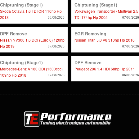
Chiptuning (stage1)
Chiptuning (stage1)
Skoda Octavia 1.6 TDI CR 110hp Hp
Volkswagen Transporter / Multivan 2.5
2013
TDI 174hp Hp 2005
08/08/2026
07/08/2026
DPF Remove
EGR Removing
Nissan NV300 1.6 DCi (Euro 6) 120hp
Nissan Titan 5.0 V8 310hp Hp 2016
Hp 2019
07/08/2026
07/08/2026
Chiptuning (stage1)
DPF Remove
Mercedes-Benz A 180 CDI (1500ccc)
Peugeot 206 1.4 HDi 68hp Hp 2011
109hp Hp 2018
07/08/2026
06/08/2026