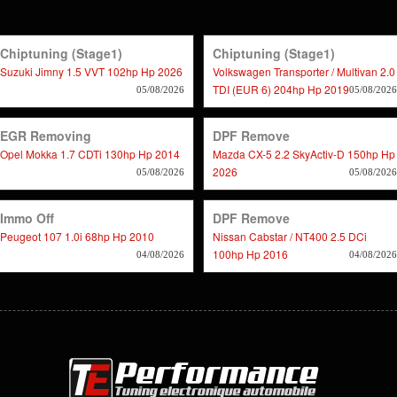
Chiptuning (stage1)
Chiptuning (stage1)
Suzuki Jimny 1.5 VVT 102hp Hp 2026
Volkswagen Transporter / Multivan 2.0
TDI (EUR 6) 204hp Hp 2019
05/08/2026
05/08/2026
EGR Removing
DPF Remove
Opel Mokka 1.7 CDTi 130hp Hp 2014
Mazda CX-5 2.2 SkyActiv-D 150hp Hp
2026
05/08/2026
05/08/2026
Immo Off
DPF Remove
Peugeot 107 1.0i 68hp Hp 2010
Nissan Cabstar / NT400 2.5 DCi
100hp Hp 2016
04/08/2026
04/08/2026