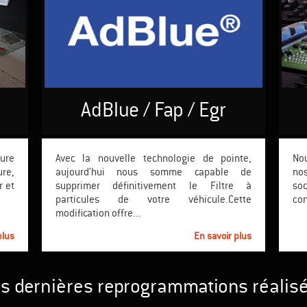
AdBlue / Fap / Egr
sure
Avec la nouvelle technologie de pointe,
Nou
ure,
aujourd'hui nous somme capable de
nos
r et
supprimer définitivement le Filtre à
so
particules de votre véhicule.Cette
con
modification offre...
plus
En savoir plus
s dernières reprogrammations réalis