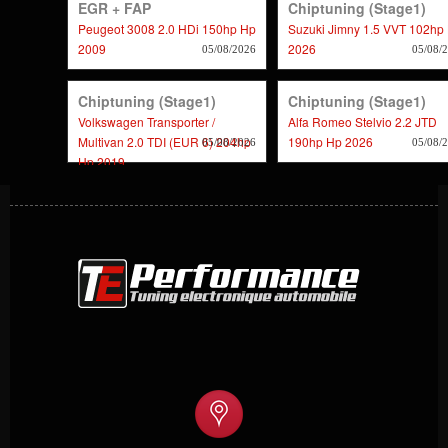
EGR + FAP
Chiptuning (stage1)
Peugeot 3008 2.0 HDi 150hp Hp
Suzuki Jimny 1.5 VVT 102hp
2009
2026
05/08/2026
05/08/
Chiptuning (stage1)
Chiptuning (stage1)
Volkswagen Transporter /
Alfa Romeo Stelvio 2.2 JTD
Multivan 2.0 TDI (EUR 6) 204hp
190hp Hp 2026
05/08/2026
05/08/
Hp 2019