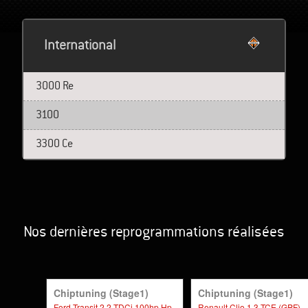
International
3000 Re
3100
3300 Ce
Nos dernières reprogrammations réalisées
Chiptuning (stage1)
Chiptuning (stage1)
Ford Transit 2.2 TDCi 100hp Hp
Renault Clio 1.3 TCE (GPF)