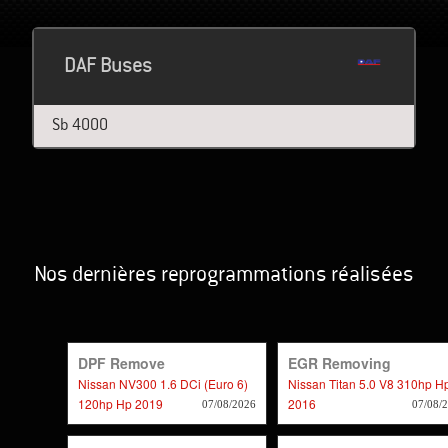
DAF Buses
Sb 4000
Nos dernières reprogrammations réalisées
DPF Remove
EGR Removing
Nissan NV300 1.6 DCi (Euro 6)
Nissan Titan 5.0 V8 310hp H
120hp Hp 2019
2016
07/08/2026
07/08/